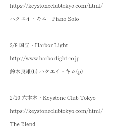
https://keystoneclubtokyo.com/html/
ハクエイ・キム　Piano Solo
2/8 国立・Harbor Light 
http://www.harborlight.co.jp
鈴木良雄(b) ハクエイ・キム(p)
2/10 六本木・Keystone Club Tokyo
https://keystoneclubtokyo.com/html/
The Blend 