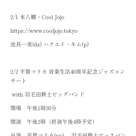
New Dropdown
2/1 本八幡・Cool Jojo
https://www.cooljojo.tokyo
GIGS/ライブ情報
池長一美(ds) ハクエイ・キム(p)
POWERED BY
2/2 平賀マリカ 音楽生活40周年記念ジャズコン
サート
 with 羽毛田耕士ビッグバンド
開場　午後1時30分
開演　午後2時（終演午後4時予定）
出演　平賀マリカ(vo)、 羽毛田耕士ビックバン