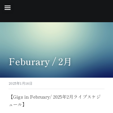
Home
Biography/プロフィール
NEWS
Piano Lessons/レッスン
Feburary / 2月
Social Media/SNS
Discography/作品集
2025年1月16日
Videos/動画
【Gigs in February/ 2025年2月ライブスケジ
Shop / ショップ
ュール】
Contact/お問合せ